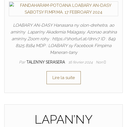
LOABARY AN-DASY Hanasana ny olon-drehetra, ao
amin’ny Lapan’ny Akademia Malagasy. Azonao arahina
amin’ny Zoom rohy : https://shorturl.at/dnrv7 ID : 849
8125 8184 MDP : LOABARY sy Facebook Fimpima
Maneran-tany
Par
TALEN'NY SERASERA
16 février 2024
Non
Lire la suite
LAPAN’NY