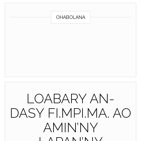
OHABOLANA
LOABARY AN-
DASY FI.MPI.MA. AO
AMIN’NY