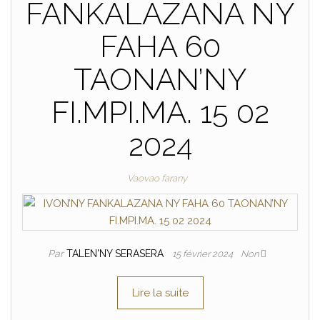
FANKALAZANA NY
FAHA 60
TAONAN’NY
FI.MPI.MA. 15 02
2024
Vaovao farany
Par
TALEN'NY SERASERA
15 février 2024
Non
Lire la suite