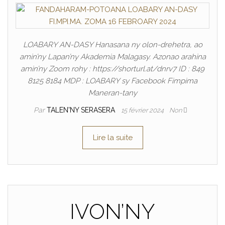
LOABARY AN-DASY Hanasana ny olon-drehetra, ao
amin’ny Lapan’ny Akademia Malagasy. Azonao arahina
amin’ny Zoom rohy : https://shorturl.at/dnrv7 ID : 849
8125 8184 MDP : LOABARY sy Facebook Fimpima
Maneran-tany
Par
TALEN'NY SERASERA
15 février 2024
Non
Lire la suite
IVON’NY