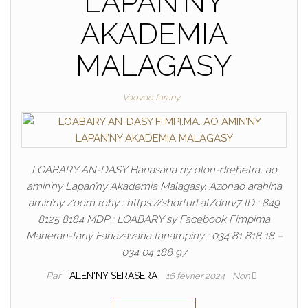
LAPAN’NY
AKADEMIA
MALAGASY
Vaovao farany
LOABARY AN-DASY Hanasana ny olon-drehetra, ao
amin’ny Lapan’ny Akademia Malagasy. Azonao arahina
amin’ny Zoom rohy : https://shorturl.at/dnrv7 ID : 849
8125 8184 MDP : LOABARY sy Facebook Fimpima
Maneran-tany Fanazavana fanampiny : 034 81 818 18 –
034 04 188 97
Par
TALEN'NY SERASERA
16 février 2024
Non