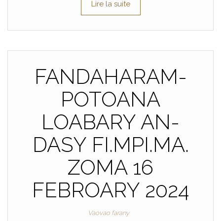
Lire la suite
FANDAHARAM-
POTOANA
LOABARY AN-
DASY FI.MPI.MA.
ZOMA 16
FEBROARY 2024
Vaovao farany