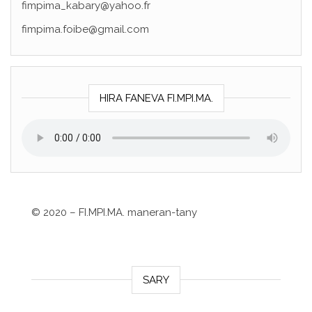
fimpima_kabary@yahoo.fr
fimpima.foibe@gmail.com
HIRA FANEVA FI.MPI.MA.
©
2020 – FI.MPI.MA. maneran-tany
SARY