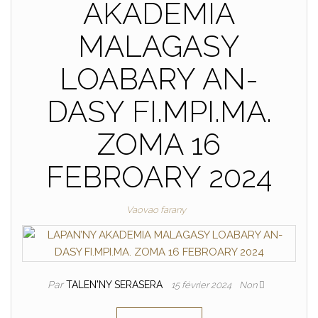
AKADEMIA
MALAGASY
LOABARY AN-
DASY FI.MPI.MA.
ZOMA 16
FEBROARY 2024
Vaovao farany
Par
TALEN'NY SERASERA
15 février 2024
Non