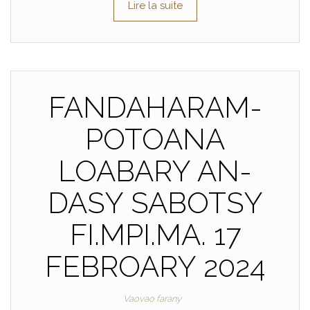
Lire la suite
FANDAHARAM-
POTOANA
LOABARY AN-
DASY SABOTSY
FI.MPI.MA. 17
FEBROARY 2024
Vaovao farany