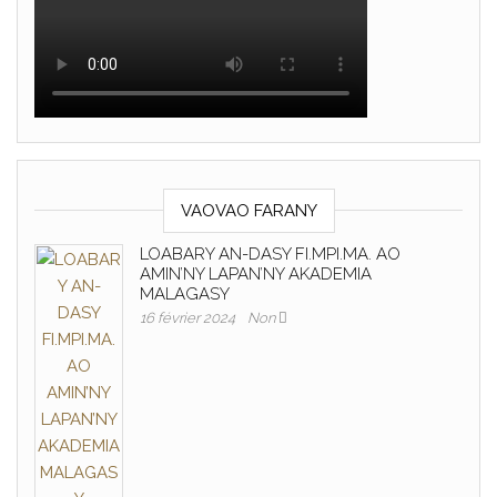
VAOVAO FARANY
LOABARY AN-DASY FI.MPI.MA. AO
AMIN’NY LAPAN’NY AKADEMIA
MALAGASY
16 février 2024
Non