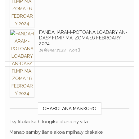
FANDAHARAM-POTOANA LOABARY AN-
DASY FI.MPI.MA. ZOMA 16 FEBROARY
2024
15 février 2024
Non
OHABOLANA MASIKORO
Tsy fitoke ka hitongike aloha ny vita.
Manao samby liane akoa mpihaly drakake