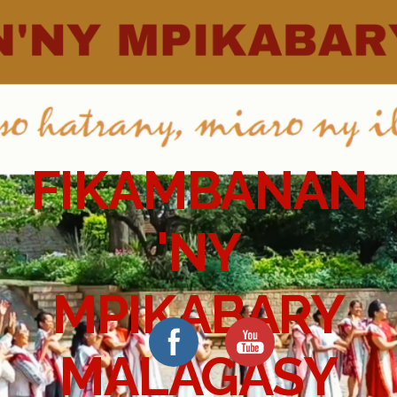
FIKAMBANAN
'NY
MPIKABARY
MALAGASY