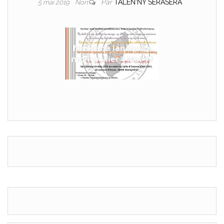
Par
TALEN'NY SERASERA
5 mai 2019
Non
fanasana lanonana
montpellier 4 Mai 19