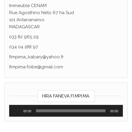
Immeuble CENAM
Rue Agosthino Néto 67 ha Sud
101 Antananarivo
MADAGASCAR
033 82 965 29
034 04 188 97
fimpima_kabary@yahoo.fr
fimpima.foibe@gmail.com
Lect
HIRA FANEVA FI.MPI.MA.
aud
00:00
00:00