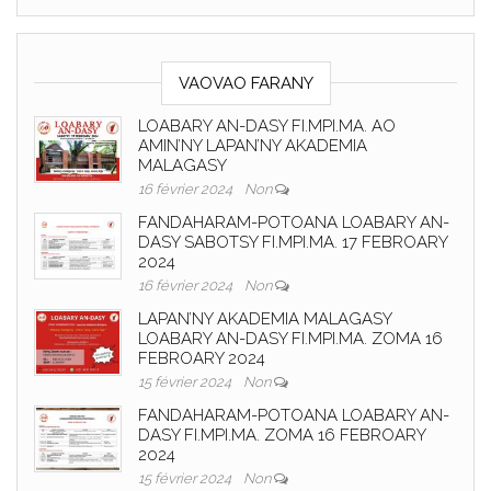
VAOVAO FARANY
LOABARY AN-DASY FI.MPI.MA. AO
AMIN’NY LAPAN’NY AKADEMIA
MALAGASY
16 février 2024
Non
FANDAHARAM-POTOANA LOABARY AN-
DASY SABOTSY FI.MPI.MA. 17 FEBROARY
2024
16 février 2024
Non
LAPAN’NY AKADEMIA MALAGASY
LOABARY AN-DASY FI.MPI.MA. ZOMA 16
FEBROARY 2024
15 février 2024
Non
FANDAHARAM-POTOANA LOABARY AN-
DASY FI.MPI.MA. ZOMA 16 FEBROARY
2024
15 février 2024
Non