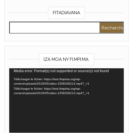
FITADIAVANA
Rechercher :
IZA MOA NY FI.MPI.MA.
Lecteur
Media error: Format(s) not supported or source(s) not found
vidéo
Télécharger le fichier: https://test.fimpima.org/wp-
content/uploads/2019/05/video-1558336213.mp4?_=1
Télécharger le fichier: https://test.fimpima.org/wp-
content/uploads/2019/05/video-1558336213.mp4?_=1