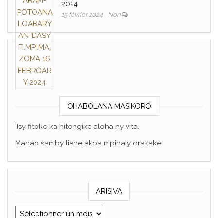
2024
15 février 2024
Non
OHABOLANA MASIKORO
Tsy fitoke ka hitongike aloha ny vita.
Manao samby liane akoa mpihaly drakake
ARISIVA
ARISIVA