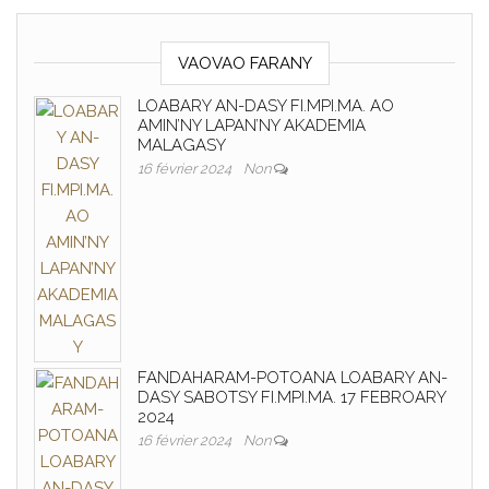
VAOVAO FARANY
LOABARY AN-DASY FI.MPI.MA. AO
AMIN’NY LAPAN’NY AKADEMIA
MALAGASY
16 février 2024
Non
FANDAHARAM-POTOANA LOABARY AN-
DASY SABOTSY FI.MPI.MA. 17 FEBROARY
2024
16 février 2024
Non