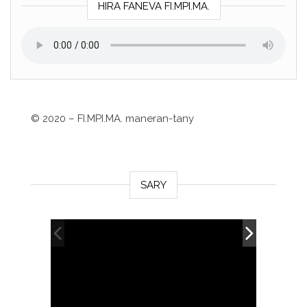
HIRA FANEVA FI.MPI.MA.
©
2020 – FI.MPI.MA. maneran-tany
SARY