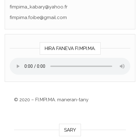
fimpima_kabary@yahoo.fr
fimpima.foibe@gmail.com
HIRA FANEVA FI.MPI.MA.
©
2020 – FI.MPI.MA. maneran-tany
SARY