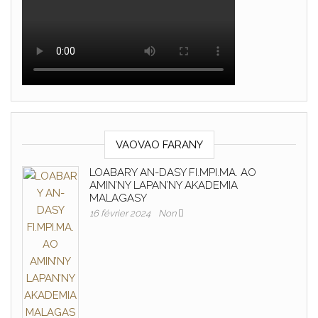
VAOVAO FARANY
LOABARY AN-DASY FI.MPI.MA. AO
AMIN’NY LAPAN’NY AKADEMIA
MALAGASY
16 février 2024
Non