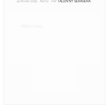
Par
TALEN'NY SERASERA
14 février 2019
Non
Filoha Hery