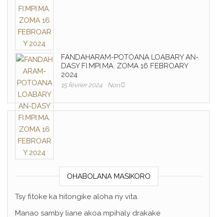
FANDAHARAM-POTOANA LOABARY AN-
DASY FI.MPI.MA. ZOMA 16 FEBROARY
2024
15 février 2024
Non
OHABOLANA MASIKORO
Tsy fitoke ka hitongike aloha ny vita.
Manao samby liane akoa mpihaly drakake