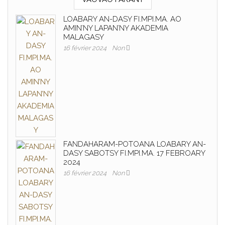
LOABARY AN-DASY FI.MPI.MA. AO
AMIN’NY LAPAN’NY AKADEMIA
MALAGASY
16 février 2024
Non
FANDAHARAM-POTOANA LOABARY AN-
DASY SABOTSY FI.MPI.MA. 17 FEBROARY
2024
16 février 2024
Non