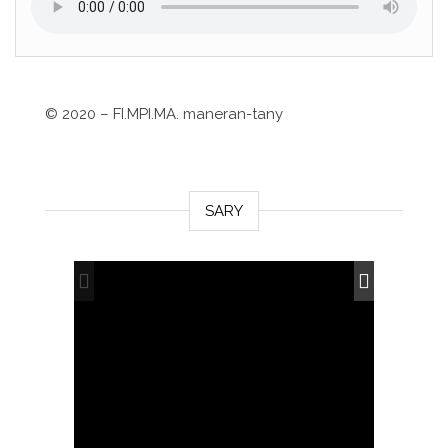
©
2020 – FI.MPI.MA. maneran-tany
SARY