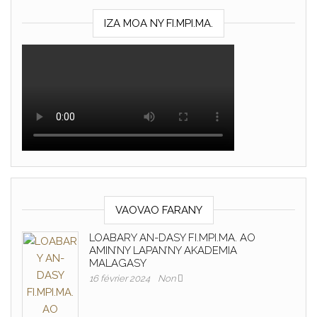
IZA MOA NY FI.MPI.MA.
VAOVAO FARANY
LOABARY AN-DASY FI.MPI.MA. AO
AMIN’NY LAPAN’NY AKADEMIA
MALAGASY
16 février 2024
Non