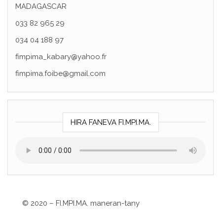
MADAGASCAR
033 82 965 29
034 04 188 97
fimpima_kabary@yahoo.fr
fimpima.foibe@gmail.com
HIRA FANEVA FI.MPI.MA.
©
2020 – FI.MPI.MA. maneran-tany