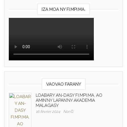
IZA MOA NY FI.MPI.MA.
VAOVAO FARANY
LOABARY AN-DASY FI.MPI.MA. AO
AMIN’NY LAPAN’NY AKADEMIA
MALAGASY
16 février 2024
Non