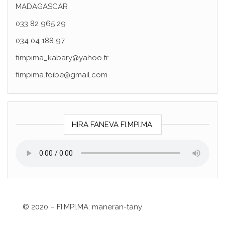
MADAGASCAR
033 82 965 29
034 04 188 97
fimpima_kabary@yahoo.fr
fimpima.foibe@gmail.com
HIRA FANEVA FI.MPI.MA.
©
2020 – FI.MPI.MA. maneran-tany