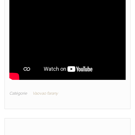
Catégorie
Vaovao farany