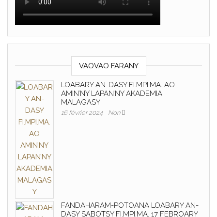
VAOVAO FARANY
LOABARY AN-DASY FI.MPI.MA. AO
AMIN’NY LAPAN’NY AKADEMIA
MALAGASY
16 février 2024
Non
FANDAHARAM-POTOANA LOABARY AN-
DASY SABOTSY FI.MPI.MA. 17 FEBROARY