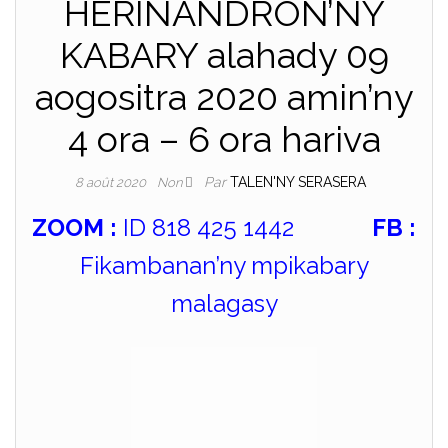
HERINANDRON’NY
KABARY alahady 09
aogositra 2020 amin’ny
4 ora – 6 ora hariva
Par
TALEN'NY SERASERA
8 août 2020
Non
ZOOM :
ID 818 425 1442
FB :
Fikambanan’ny mpikabary
malagasy