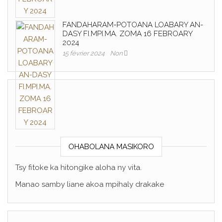
FANDAHARAM-POTOANA LOABARY AN-
DASY FI.MPI.MA. ZOMA 16 FEBROARY
2024
15 février 2024
Non
OHABOLANA MASIKORO
Tsy fitoke ka hitongike aloha ny vita.
Manao samby liane akoa mpihaly drakake