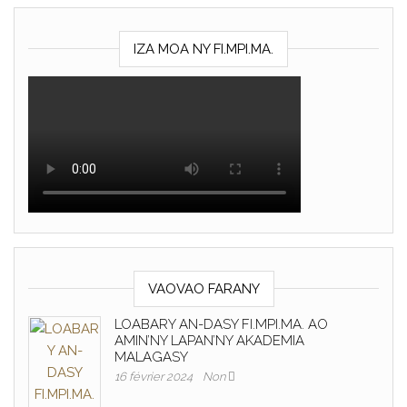
IZA MOA NY FI.MPI.MA.
VAOVAO FARANY
LOABARY AN-DASY FI.MPI.MA. AO
AMIN’NY LAPAN’NY AKADEMIA
MALAGASY
16 février 2024
Non