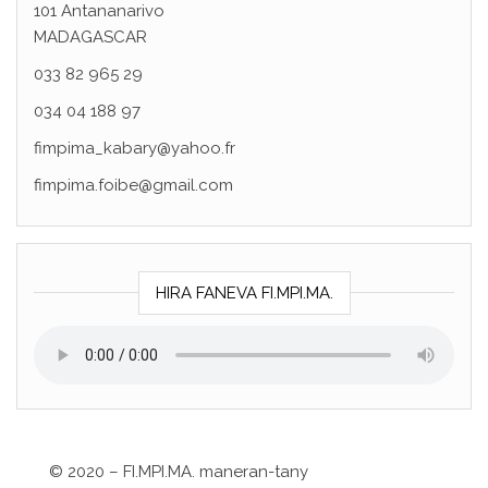
101 Antananarivo
MADAGASCAR
033 82 965 29
034 04 188 97
fimpima_kabary@yahoo.fr
fimpima.foibe@gmail.com
HIRA FANEVA FI.MPI.MA.
©
2020 – FI.MPI.MA. maneran-tany