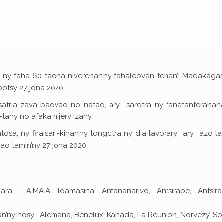
 ny faha 60 taona niverenan’ny fahaleovan-tenan’i Madakagas
botsy 27 jona 2020.
atria zava-baovao no natao, ary sarotra ny fanatanterahan
tany no afaka nijery izany.
osa, ny firaisan-kinan’ny tongotra ny dia lavorary ary azo l
o tamin’ny 27 jona 2020.
ra : A.MA.A Toamasina, Antananarivo, Antsirabe, Antsira
elan’ny nosy : Alemana, Bénélux, Kanada, La Réunion, Norvezy, Soi