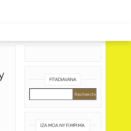
y
FITADIAVANA
Rechercher :
IZA MOA NY FI.MPI.MA.