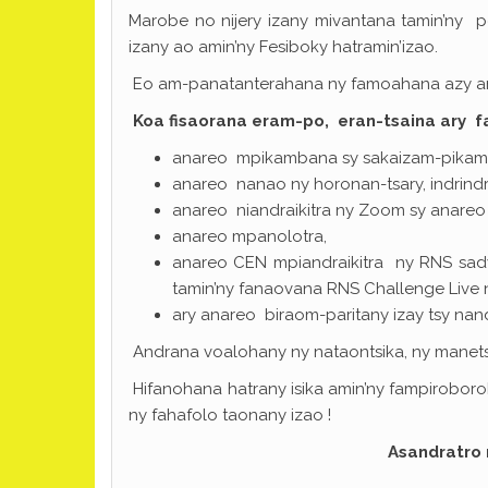
Marobe no nijery izany mivantana tamin’ny p
izany ao amin’ny Fesiboky hatramin’izao.
Eo am-panatanterahana ny famoahana azy amin
Koa fisaorana eram-po, eran-tsaina ary f
anareo mpikambana sy sakaizam-pikamb
anareo nanao ny horonan-tsary, indrind
anareo niandraikitra ny Zoom sy anareo 
anareo mpanolotra,
anareo CEN mpiandraikitra ny RNS sa
tamin’ny fanaovana RNS Challenge Live n
ary anareo biraom-paritany izay tsy nand
Andrana voalohany ny nataontsika, ny manets
Hifanohana hatrany isika amin’ny fampirobor
ny fahafolo taonany izao !
Asandratro n