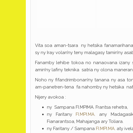
Vita soa aman-tsara ny hetsika fanamarihana
sy ny Iray volan’ny teny malagasy tamin’ny asa
Fanamby lehibe tokoa no nanaovana izany s
amin’ny lafiny teknika satria ny olona maneran-
Noho ny fifandrimbonan’ny tanana ny asa tont
am-panetren-tena fa nahomby ny hetsika nata
Nijery avokoa :
ny Sampana FI.MPIMA. Frantsa rehetra,
ny Faritany
FI.MPI.MA
. any Madagasika
Fianarantsoa, Mahajanga ary Toliara.
ny Faritany / Sampana
FI.MPI.MA
. aty iv