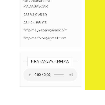
101 Antananarivo
MADAGASCAR
033 82 965 29
034 04 188 97
fimpima_kabary@yahoo.fr
fimpima.foibe@gmail.com
HIRA FANEVA FI.MPI.MA.