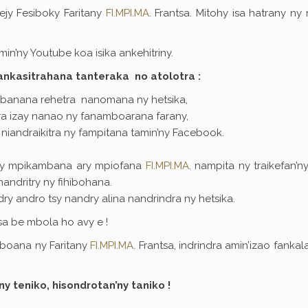
ejy Fesiboky Faritany
FI.MPI.MA
. Frantsa. Mitohy isa hatrany ny 
’ny Youtube koa isika ankehitriny.
ankasitrahana tanteraka no atolotra :
anana rehetra nanomana ny hetsika,
ra izay nanao ny fanamboarana farany,
niandraikitra ny fampitana tamin’ny Facebook.
dy mpikambana ary mpiofana
FI.MPI.MA
. nampita ny traikefan’
andritry ny fihibohana.
ry andro tsy nandry alina nandrindra ny hetsika.
a be mbola ho avy e !
oboana ny Faritany
FI.MPI.MA
. Frantsa, indrindra amin’izao fanka
y teniko, hisondrotan’ny taniko !