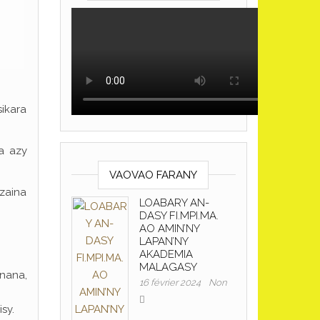
ikara
a azy
VAOVAO FARANY
azaina
LOABARY AN-
DASY FI.MPI.MA.
AO AMIN’NY
LAPAN’NY
AKADEMIA
MALAGASY
nana,
16 février 2024
Non
sy.