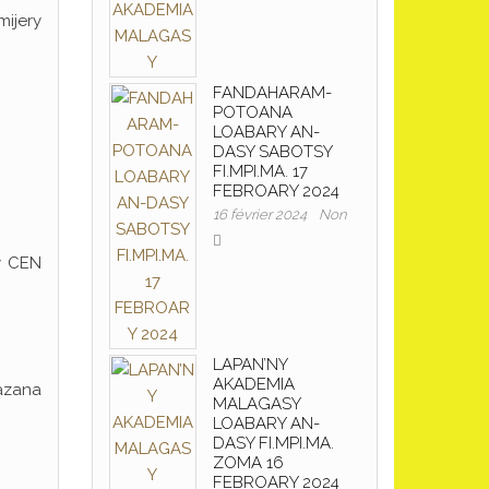
mijery
FANDAHARAM-
POTOANA
LOABARY AN-
DASY SABOTSY
FI.MPI.MA. 17
FEBROARY 2024
16 février 2024
Non
ny CEN
LAPAN’NY
AKADEMIA
lazana
MALAGASY
LOABARY AN-
DASY FI.MPI.MA.
ZOMA 16
FEBROARY 2024