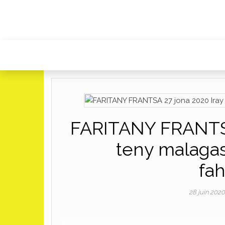
FARITANY FRANTSA 
teny malagas
fa
28 juin 202