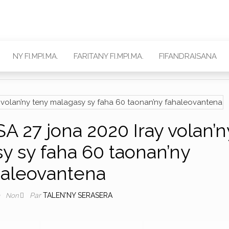
NY FI.MPI.MA.
FARITANY FI.MPI.MA.
FIFANDRAISANA
27 jona 2020 Iray volan’n
y sy faha 60 taonan’ny
haleovantena
Par
TALEN'NY SERASERA
0
Non