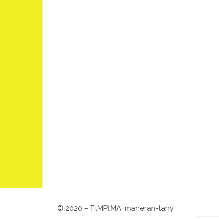
©
2020 – FI.MPI.MA. maneran-tany