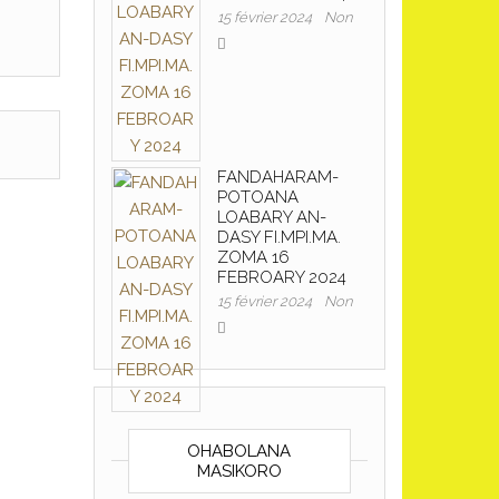
15 février 2024
Non
FANDAHARAM-
POTOANA
LOABARY AN-
DASY FI.MPI.MA.
ZOMA 16
FEBROARY 2024
15 février 2024
Non
OHABOLANA
MASIKORO