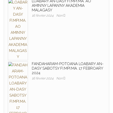
LOABARY AN-DASY FI.MPI.MA. AO
AMIN’NY LAPAN’NY AKADEMIA
MALAGASY
16 février 2024
Non
FANDAHARAM-POTOANA LOABARY AN-
DASY SABOTSY FI.MPI.MA. 17 FEBROARY
2024
16 février 2024
Non