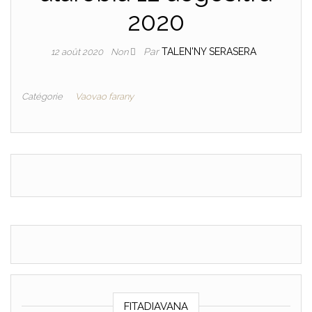
2020
Par
TALEN'NY SERASERA
12 août 2020
Non
Catégorie
Vaovao farany
FITADIAVANA