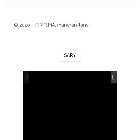
©
2020 – FI.MPI.MA. maneran-tany
SARY