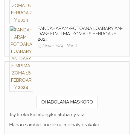
FANDAHARAM-POTOANA LOABARY AN-
DASY FI.MPI.MA. ZOMA 16 FEBROARY
2024
15 février 2024
Non
OHABOLANA MASIKORO
Tsy fitoke ka hitongike aloha ny vita.
Manao samby liane akoa mpihaly drakake