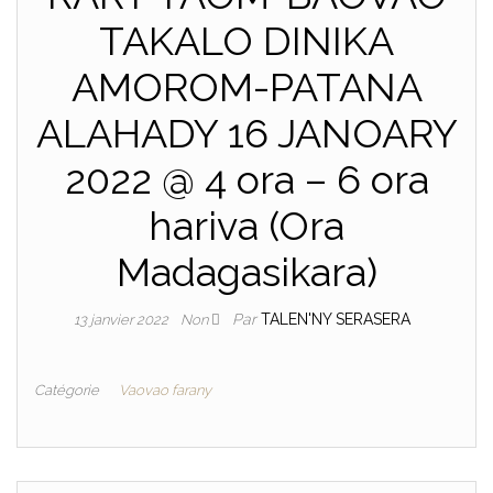
TAKALO DINIKA
AMOROM-PATANA
ALAHADY 16 JANOARY
2022 @ 4 ora – 6 ora
hariva (Ora
Madagasikara)
Par
TALEN'NY SERASERA
13 janvier 2022
Non
Catégorie
Vaovao farany