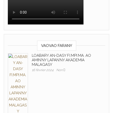
VAOVAO FARANY
LOABARY AN-DASY FI.MPI.MA. AO
AMIN’NY LAPAN’NY AKADEMIA
MALAGASY
16 février 2024
Non