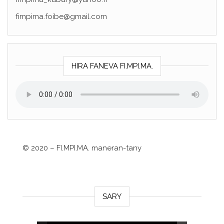
fimpima.foibe@gmail.com
HIRA FANEVA FI.MPI.MA.
©
2020 – FI.MPI.MA. maneran-tany
SARY