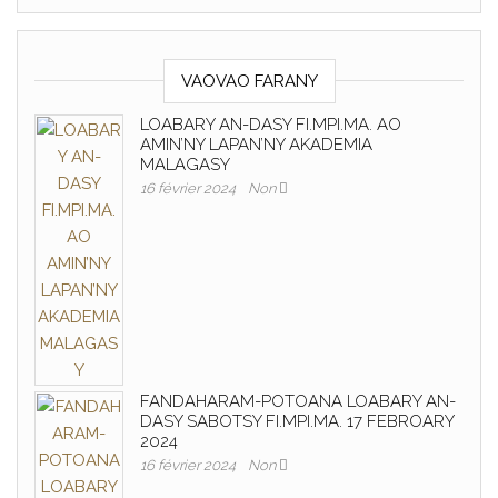
VAOVAO FARANY
LOABARY AN-DASY FI.MPI.MA. AO
AMIN’NY LAPAN’NY AKADEMIA
MALAGASY
16 février 2024
Non
FANDAHARAM-POTOANA LOABARY AN-
DASY SABOTSY FI.MPI.MA. 17 FEBROARY
2024
16 février 2024
Non