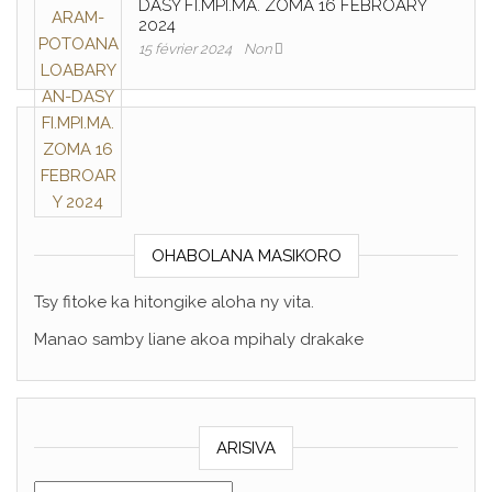
DASY FI.MPI.MA. ZOMA 16 FEBROARY
2024
15 février 2024
Non
OHABOLANA MASIKORO
Tsy fitoke ka hitongike aloha ny vita.
Manao samby liane akoa mpihaly drakake
ARISIVA