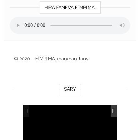
HIRA FANEVA FI.MPI.MA.
©
2020 – FI.MPI.MA. maneran-tany
SARY