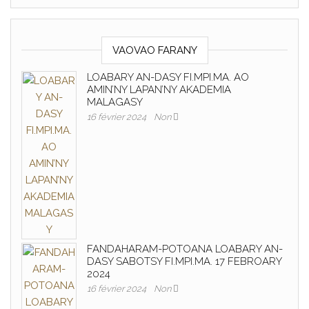
VAOVAO FARANY
LOABARY AN-DASY FI.MPI.MA. AO
AMIN’NY LAPAN’NY AKADEMIA
MALAGASY
16 février 2024
Non
FANDAHARAM-POTOANA LOABARY AN-
DASY SABOTSY FI.MPI.MA. 17 FEBROARY
2024
16 février 2024
Non