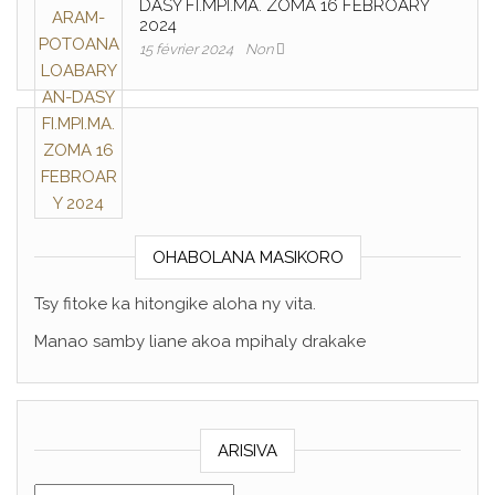
DASY FI.MPI.MA. ZOMA 16 FEBROARY
2024
15 février 2024
Non
OHABOLANA MASIKORO
Tsy fitoke ka hitongike aloha ny vita.
Manao samby liane akoa mpihaly drakake
ARISIVA