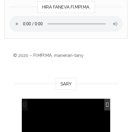
HIRA FANEVA FI.MPI.MA.
©
2020 – FI.MPI.MA. maneran-tany
SARY