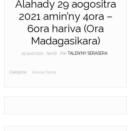
Alahady 29 aogositra
2021 amin’ny 4ora –
6ora hariva (Ora
Madagasikara)
Par
TALEN'NY SERASERA
25 août 2021
Non
Catégorie
Vaovao farany