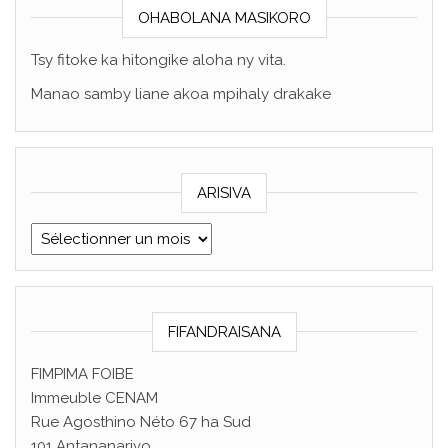
OHABOLANA MASIKORO
Tsy fitoke ka hitongike aloha ny vita.
Manao samby liane akoa mpihaly drakake
ARISIVA
ARISIVA
FIFANDRAISANA
FIMPIMA FOIBE
Immeuble CENAM
Rue Agosthino Néto 67 ha Sud
101 Antananarivo