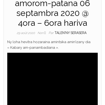
amorom-patana 06
septambra 2020 @
4ora – 6ora hariva
Par
TALEN'NY SERASERA
29 août 2020
Non
Ny loha hevitra hozaraina amintsika amin’izany dia
« Kabary am-panambadiana ».