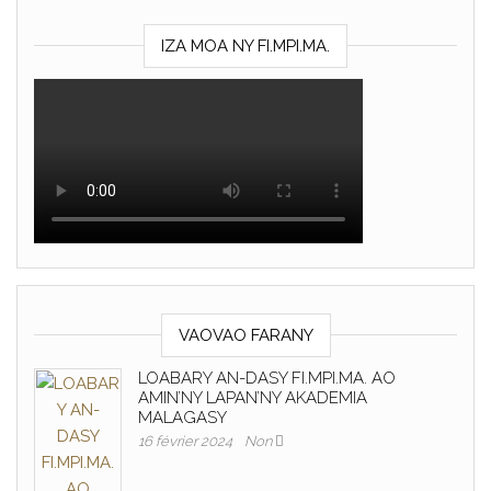
IZA MOA NY FI.MPI.MA.
VAOVAO FARANY
LOABARY AN-DASY FI.MPI.MA. AO
AMIN’NY LAPAN’NY AKADEMIA
MALAGASY
16 février 2024
Non