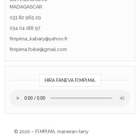
MADAGASCAR
033 82 965 29
034 04 188 97
fimpima_kabary@yahoo.fr
fimpima.foibe@gmail.com
HIRA FANEVA FI.MPI.MA.
©
2020 – FI.MPI.MA. maneran-tany